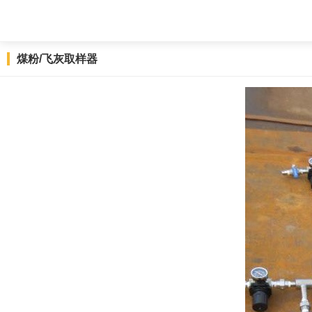
煤粉/飞灰取样器