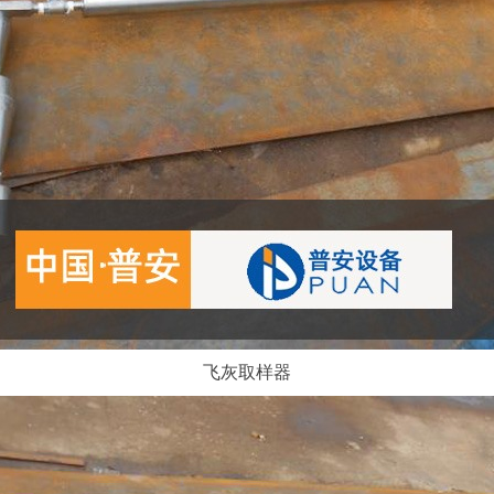
飞灰取样器​