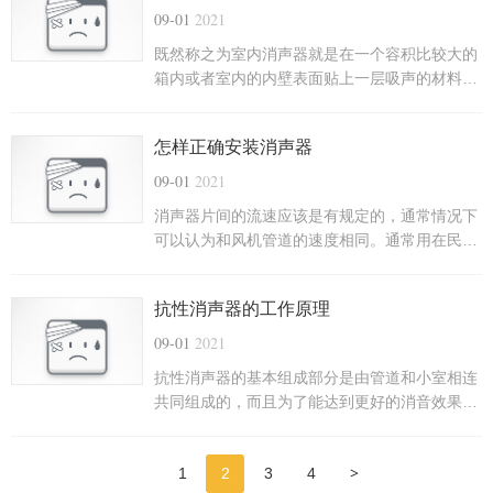
小、工作时间长、耐得住高速气流的冲击，所以
09-01
2021
广泛地用于石油化工等行业中。
既然称之为室内消声器就是在一个容积比较大的
箱内或者室内的内壁表面贴上一层吸声的材料并
且要错开气流进出口的位置才行。 基本上阻性消
声器比较常用的种类就是我们说到这四大类了，
怎样正确安装消声器
每一种都有不同的性能，在选择的时候需要按照
自己的需求进行合理的选购。
09-01
2021
消声器片间的流速应该是有规定的，通常情况下
可以认为和风机管道的速度相同。通常用在民用
的建筑上，在工业方面，通常取每秒20米左右，
但是一定不能超过每秒30米，流速不同机械幅面
抗性消声器的工作原理
的结构也就会有所不同。
09-01
2021
抗性消声器的基本组成部分是由管道和小室相连
共同组成的，而且为了能达到更好的消音效果，
抗性消声器应该做到其管道的截断面变化应该是
大于5的，这样才能达到对低频以及中频的消声
>
1
2
3
4
效果。