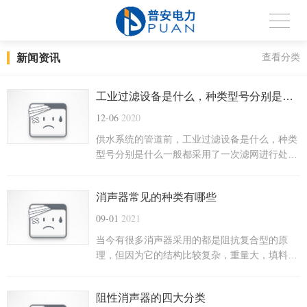
新闻资讯
查看分类
工业过滤设备是什么，种类型号分别是什么
12-06
2020
供水系统的管道前，工业过滤设备是什么，种类
型号分别是什么一般都采用了一次滤网进行处
理。但处理后的水质中仍存在着一些体积较小的
杂物，当它们在供水系统中聚集到一定程度而不
消声器常见的种类有哪些
清除时，将导致流通面积减少，终导致堵塞，严
重时将造成停机，尤其对安全运行构成极大威
09-01
2021
胁。
当今有很多消声器采用的都是阻抗复合型的原
理，但因为它的结构比较复杂，重量大，填料不
足等原因会使得消声机器出现多次维修，消声的
效果不明显的情况，这给使用企业带来了很大的
阻性消声器的四大分类
困扰。但是它也有不可替代的优势，阻力损失